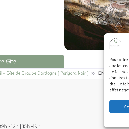
Pour offrir
re Gîte
que les co
Le fait de
l – Gîte de Groupe Dordogne [ Périgord Noir ]
ENVIE DE Déco
données te
site. Le fa
effet négat
Ac
09h - 12h | 15h -19h