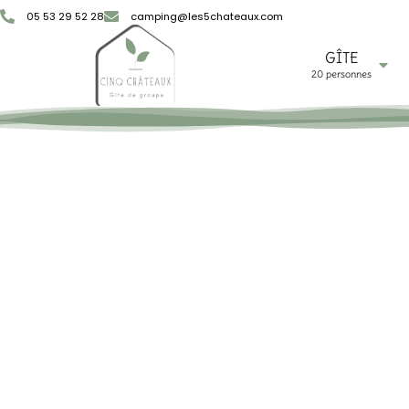
05 53 29 52 28
camping@les5chateaux.com
GÎTE
20 personnes