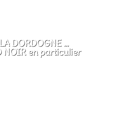
LA DORDOGNE …
NOIR en particulier
 gastronomie, randonnées en Périgord Noi